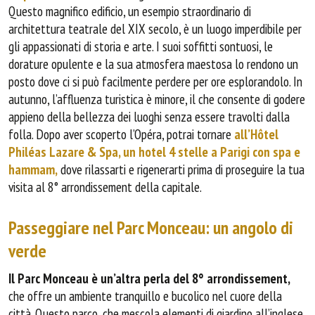
Questo magnifico edificio, un esempio straordinario di
architettura teatrale del XIX secolo, è un luogo imperdibile per
gli appassionati di storia e arte. I suoi soffitti sontuosi, le
dorature opulente e la sua atmosfera maestosa lo rendono un
posto dove ci si può facilmente perdere per ore esplorandolo. In
autunno, l’affluenza turistica è minore, il che consente di godere
appieno della bellezza dei luoghi senza essere travolti dalla
folla. Dopo aver scoperto l’Opéra, potrai tornare
all’Hôtel
Philéas Lazare & Spa, un hotel 4 stelle a Parigi con spa e
hammam,
dove rilassarti e rigenerarti prima di proseguire la tua
visita al 8° arrondissement della capitale.
Passeggiare nel Parc Monceau: un angolo di
verde
Il Parc Monceau è un’altra perla del 8° arrondissement,
che offre un ambiente tranquillo e bucolico nel cuore della
città. Questo parco, che mescola elementi di giardino all’inglese