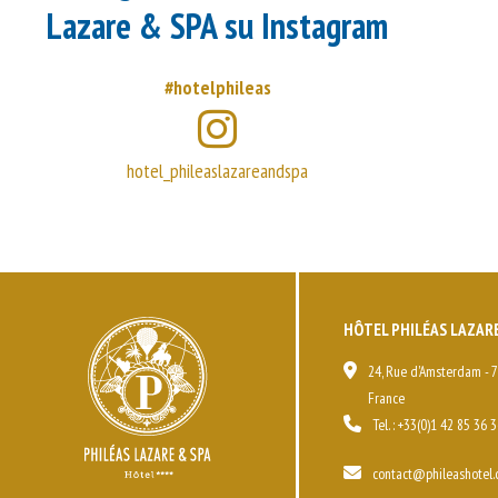
Lazare & SPA su Instagram
#hotelphileas
hotel_phileaslazareandspa
HÔTEL PHILÉAS LAZARE
24, Rue d'Amsterdam - 7
France
Tel. :
+33(0)1 42 85 36 3
contact@phileashotel