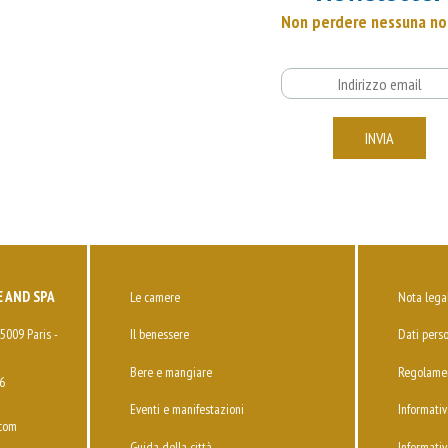
Non perdere nessuna no
Email
INVIA
 AND SPA
Le camere
Nota lega
5009 Paris -
Il benessere
Dati perso
Bere e mangiare
Regolamen
6
Eventi e manifestazioni
Informativ
.com
Guida della città
Informativ