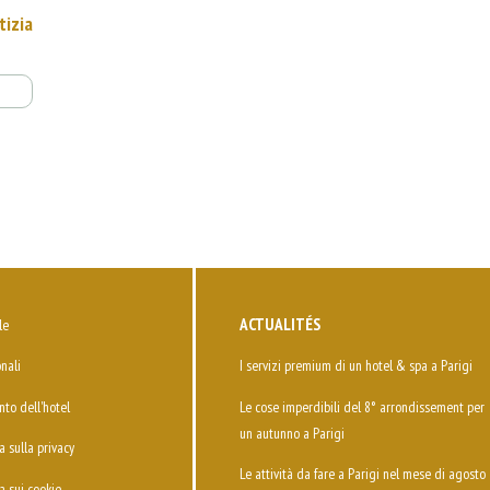
tizia
ACTUALITÉS
le
nali
I servizi premium di un hotel & spa a Parigi
to dell'hotel
Le cose imperdibili del 8° arrondissement per
un autunno a Parigi
a sulla privacy
Le attività da fare a Parigi nel mese di agosto
a sui cookie