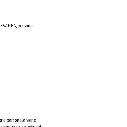
à EVANEA, persona
one personale viene
strati tramite indirizzi