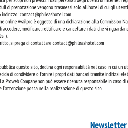
duli di prenotazione vengono trasmessi solo all’hotel di cui gli utent
o indirizzo: contact@phileashotel.com
one online Availpro è oggetto di una dichiarazione alla Commission N
 di accedere, modificare, rettificare e cancellare i dati che vi riguardan
és”).
iritto, si prega di contattare contact@phileashotel.com
ubblica questo sito, declina ogni responsabilità nel caso in cui un u
cida di condividere o fornire i propri dati bancari tramite indirizzi elet
 La Proweb Company non può essere ritenuta responsabile in caso di 
e l’attenzione posta nella realizzazione di questo sito.
Newsletter