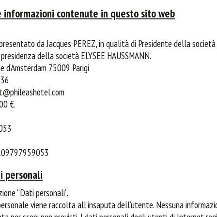
 informazioni contenute in questo sito web
ppresentato da Jacques PEREZ, in qualità di Presidente della societ
 la presidenza della società ELYSEE HAUSSMANN.
rue d’Amsterdam 75009 Parigi
 36
act@phileashotel.com
00 €.
 053
 FR09797959053
i personali
ione “Dati personali”.
rsonale viene raccolta all’insaputa dell’utente. Nessuna informazi
ta per scopi non previsti. I dati personali degli utenti di Internet regi