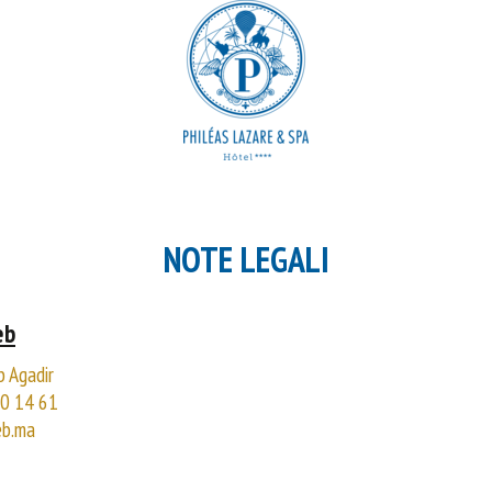
NOTE LEGALI
eb
 Agadir
0 14 61
b.ma