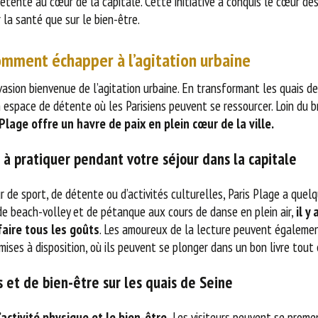
étente au cœur de la capitale. Cette initiative a conquis le cœur des
r la santé que sur le bien-être.
omment échapper à l’agitation urbaine
vasion bienvenue de l’agitation urbaine. En transformant les quais d
 un espace de détente où les Parisiens peuvent se ressourcer. Loin du b
Plage offre un havre de paix en plein cœur de la ville.
s à pratiquer pendant votre séjour dans la capitale
de sport, de détente ou d’activités culturelles, Paris Plage a quelq
de beach-volley et de pétanque aux cours de danse en plein air,
il y
faire tous les goûts
. Les amoureux de la lecture peuvent égalemen
ises à disposition, où ils peuvent se plonger dans un bon livre tout e
s et de bien-être sur les quais de Seine
’activité physique et le bien-être.
Les visiteurs peuvent se prome