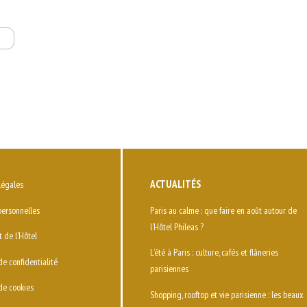
ACTUALITÉS
légales
ersonnelles
Paris au calme : que faire en août autour de
l’Hôtel Phileas ?
 de l'Hôtel
L’été à Paris : culture, cafés et flâneries
de confidentialité
parisiennes
de cookies
Shopping, rooftop et vie parisienne : les beaux