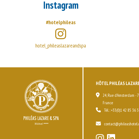
Instagram
#hotelphileas
hotel_phileaslazareandspa
HÔTEL PHILÉAS LAZARE
24, Rue d'Amsterdam - 7
France
Tél. :
+33(0)1 42 85 36 3
contact@phileashotel