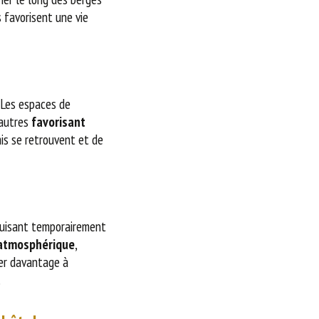
s favorisent une vie
. Les espaces de
 autres
favorisant
mis se retrouvent et de
éduisant temporairement
n atmosphérique
,
ser davantage à
.