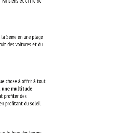
 Parisiens et offre de
e la Seine en une plage
ruit des voitures et du
ue chose à offrir à tout
 a une multitude
t profiter des
n profitant du soleil.
ner le long des berges