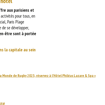
 hôtel
offre aux parisiens et
activités pour tous, en
cial, Paris Plage
ue de se développer,
en-être sont à portée
ns la capitale au sein
u Monde de Rugby 2023, réservez à l’Hôtel Philéas Lazare & Spa
»
ité