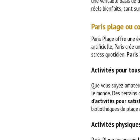
une véritable oasis de d
réels bienfaits, tant su
Paris plage ou c
Paris Plage offre une é
artificielle, Paris crée
stress quotidien,
Paris 
Activités pour tou
Que vous soyez amateur 
le monde. Des terrains 
d’activités pour satis
bibliothèques de plage m
Activités physique
Paris Plage encourage
l